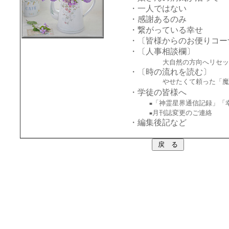
・一人ではない
・感謝あるのみ
・繋がっている幸せ
・〔皆様からのお便りコー
・〔人事相談欄〕
大自然の方向へリセット
・〔時の流れを読む〕
やせたくて頼った「魔
・学徒の皆様へ
「神霊星界通信記録」「
■
月刊誌変更のご連絡
■
・編集後記など