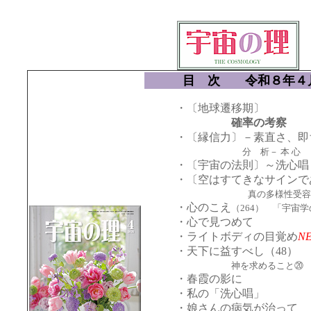
目 次 令和８年４月
・〔地球遷移期〕
確率の考察
・〔縁信力〕－素直さ、即
分 析－ 本 心
・〔宇宙の法則〕～洗心唱
・〔空はすてきなサインで
真の多様性受容
・心のこえ
（264） 「宇宙
・心で見つめて
・ライトボディの目覚め
N
・天下に益すべし（48）
神を求めること⑳
・春霞の影に
・私の「洗心唱」
・娘さんの病気が治って