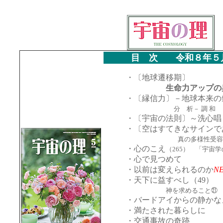
目 次 令和８年５月
・〔地球遷移期〕
生命力アップの
・〔縁信力〕－地球本来の
分 析－ 調 和
・〔宇宙の法則〕～洗心唱
・〔空はすてきなサインで
真の多様性受容
・心のこえ
（265） 「宇宙
・心で見つめて
・以前は変えられるのか
N
・天下に益すべし（49）
神を求めること㉑
・バードアイからの静かな
・満たされた暮らしに
・交通事故の奇跡