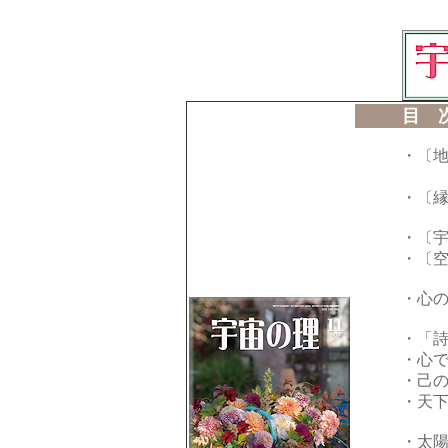
目 
・〔
・〔
・〔
・〔
・心
戦争
・「
・心
・己
・天下
・太