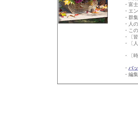
・富士
・エ
・群
・人
・こ
・〔
・〔
・〔
高速
・
バ
・編