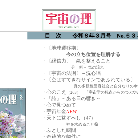
目 次 令和８年３月号 No.６３
・〔地球遷移期〕
今の立ち位置を理解する
・〔縁信力〕－氣を整えること
分 析－ 気の流れ
・〔宇宙の法則〕～洗心唱
・〔空はすてきなサインであふれている〕
真の多様性受容社会と自分なりの幸
・心のこえ
（263） 「宇宙学の観点からのつぶや
・「詩」～ある日の響き～
・心で見つめて
・宇宙年金
NEW
・天下に益すべし（47）
神を求めること⑲
・ふとした瞬間
・奇跡的な物件に