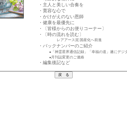
・主人と美しい合奏を
・寛容な心で
・かけがえのない恩師
・健康を最優先に
・〔皆様からのお便りコーナー〕
・〔時の流れを読む〕
レアアース泥 国産化へ前進
・バックナンバーのご紹介
「神霊星界通信記録」「幸福の道」遂にデジ
■
月刊誌変更のご連絡
■
・編集後記など