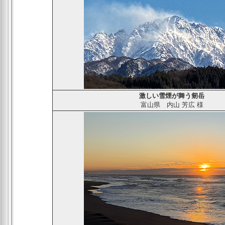
激しい雪煙が舞う剱岳
富山県
内山 芳広
様