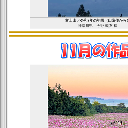
富士山／令和7年の初雪（山梨側から
神奈川県
今野 義友
様