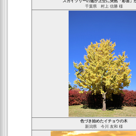
スカイツリーの遥か上空に突然「彩雲」
千葉県
村上 信勝
様
色づき始めたイチョウの木
新潟
県
今川 友和
様