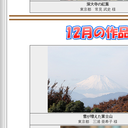
深大寺の紅葉
東京都
常見 武史
様
雪が増えた富士山
東京都
三浦 亜希子
様