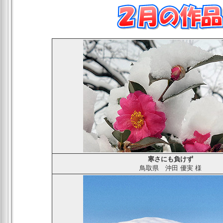
寒さにも負けず
鳥取県
沖田 優実
様