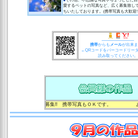
愛するペットの写真など、広く募集致し
ちいたしております。(携帯写真も大歓迎!!
-----------------------------------
携帯
からも
メール
が出来ま
←QRコードをバーコードリー
読み取ってください。
大募集!! 携帯写真もＯＫです。 あなたの撮影した写真