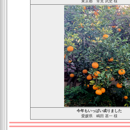
東京都
常見 武史
様
今年も
いっぱい成りました
愛媛県
嶋田 甚一
様