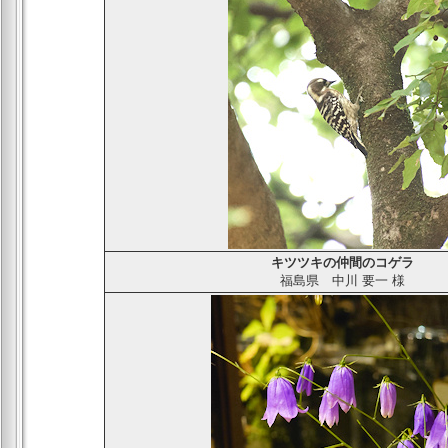
キツツキの仲間のコゲラ
福島県
中川 要一
様