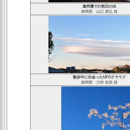
遠州灘での初日の出
静岡県
山口 貴弘
様
散歩中に出会ったUFOクラウド
静岡県
川村 初美
様