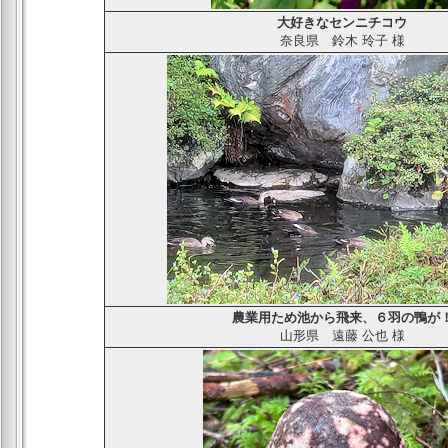
大好きなセンニチコウ
奈良県
鈴木 玲子
様
農業用ため池から飛来、６羽の鴨が
山形県
遠藤 公也
様