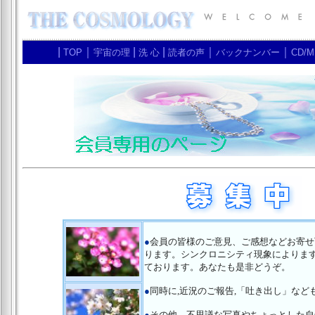
|
｜
|
|
｜
｜
TOP
宇宙の理
洗 心
読者の声
バックナンバー
CD/M
●
会員の皆様のご意見、ご感想などお寄せ
ります。シンクロニシティ現象によりま
ております。あなたも是非どうぞ。
●
同時に,近況のご報告,「吐き出し」など
●
その他、不思議な写真やちょっとした自