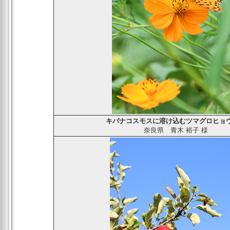
キバナコスモスに溶け込むツマグロヒョ
奈良県
青木 裕子
様