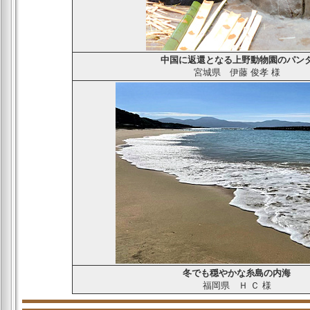
中国に返還となる上野動物園のパン
宮城県
伊藤 俊孝
様
冬でも穏やかな糸島の内海
福岡県
Ｈ Ｃ
様