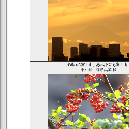
夕暮れの富士山、あれ,下にも富士山!
東京都
河野 結菜
様